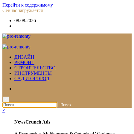
Перейти к содержимому
Сейчас загружается
08.08.2026
ДИЗАЙН
РЕМОНТ
СТРОИТЕЛЬСТВО
ИНСТРУМЕНТЫ
САД И ОГОРОД
×
×
NewsCrunch Ads
A Responsive, Multipurpose & Optimized Wordpress